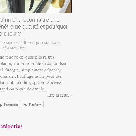
omment reconnaitre une
enêtre de qualité et pourquoi
e choix ?
08 Mar 2022
O Dépann Menuiserie
Infos Menuiserie
e fenêtre de qualité sera très
solante, car vous voulez économiser
e l’énergie, simplement dépenser
oins de chauffage aussi pour des
aisons de confort, que vous savez
uand on passe devant le...
Lire la suite...
Premium
Fenêtres
atégories