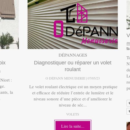
V
DÉPANNAGES
To
oix
Diagnostiquer ou réparer un volet
Ni
roulant
d
5
L
O DÉPANN MENUISERIE
07/05/23
Niort :
ro
ge.
Le volet roulant électrique est un moyen pratique
pr
ants, la
et efficace de réduire l’entrée de lumière et le
.
niveau sonore d’une pièce et d’améliorer le
niveau de séc...
VOLETS
Lire la suite...