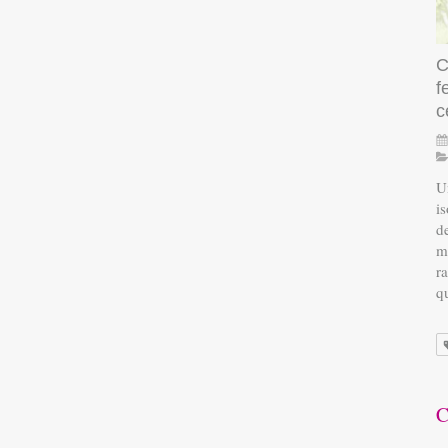
C
f
c
Un
i
d
m
r
q
C