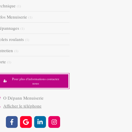
echnique
(1)
nfos Menuiserie
(1)
épannages
(1)
olets roulants
(1)
ntretien
(1)
orte
(1)
Pour plus d'informations contactez
nous
O Dépann Menuiserie
Afficher le téléphone