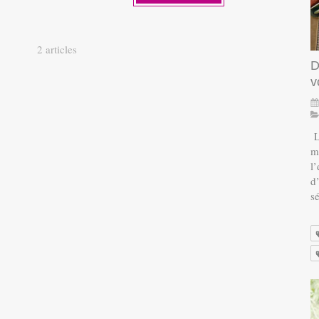
2 articles
D
v
L
m
l
d
sé