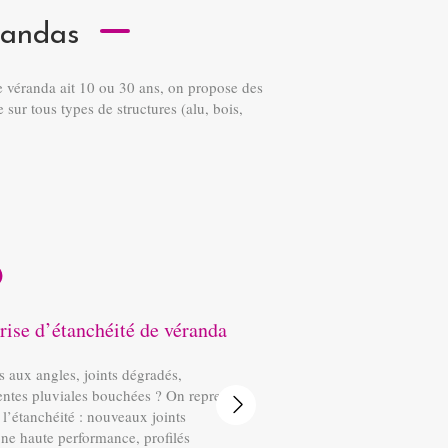
erandas
e véranda ait 10 ou 30 ans, on propose des
 sur tous types de structures (alu, bois,
rise d’étanchéité de véranda
Remplacement d
véranda
s aux angles, joints dégradés,
entes pluviales bouchées ? On reprend
Poignées rouillées, 
Slide suivant
 l’étanchéité : nouveaux joints
charnières fatiguées
one haute performance, profilés
fournit et pose tous l