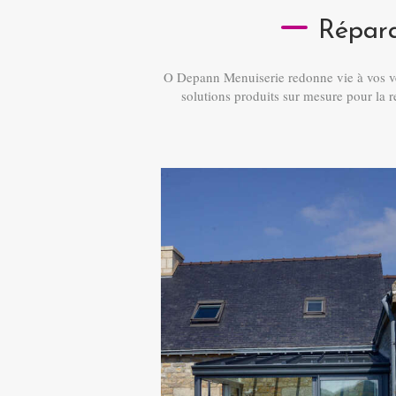
Répara
O Depann Menuiserie redonne vie à vos vér
solutions produits sur mesure pour la re
ues de
Modernisation par installation
de volets roulants
urées ou qui
Transformez votre véranda en espace
toiture
tamisé ! On pose des volets roulants
, tôle) et on
motorisés (Somfy ou équivalent) sur