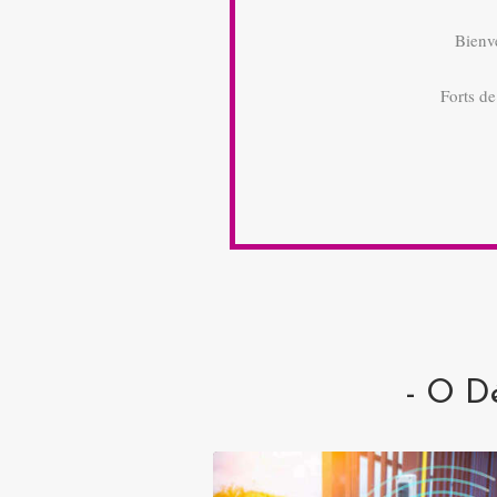
Bienve
Forts de
- O Dé