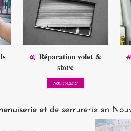
ls
Réparation volet &
store
Nous contacter
menuiserie et de serrurerie en Nou
tres et volets à la française