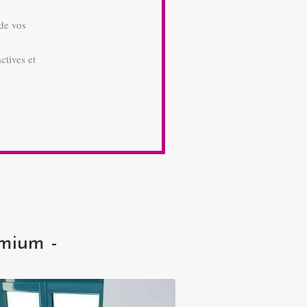
 de vos
ctives et
emium -