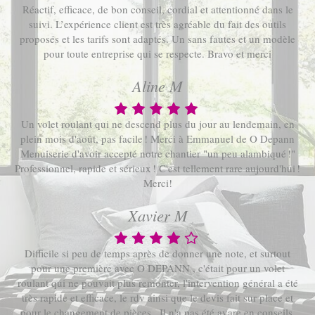
Réactif, efficace, de bon conseil, cordial et attentionné dans le
suivi. L’expérience client est très agréable du fait des outils
proposés et les tarifs sont adaptés. Un sans fautes et un modèle
pour toute entreprise qui se respecte. Bravo et merci
Aline M
Un volet roulant qui ne descend plus du jour au lendemain, en
plein mois d'août, pas facile ! Merci à Emmanuel de O Depann
Menuiserie d'avoir accepté notre chantier "un peu alambiqué !"
Professionnel, rapide et sérieux ! C'est tellement rare aujourd'hui !
Merci!
Xavier M
Difficile si peu de temps après de donner une note, et surtout
pour une première avec O DEPANN , c'était pour un volet
roulant qui ne pouvait plus remonter, l'intervention général a été
très rapide et efficace, le rdv ainsi que le devis fait sur place et
pour le changement de pièces.. Il n'a pas été avare en conseils,