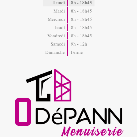
Lundi
8h - 18h45
Mardi
8h - 18h45
Mercredi
8h - 18h45
Jeudi
8h - 18h45
Vendredi
8h - 18h45
Samedi
9h - 12h
Dimanche
Fermé