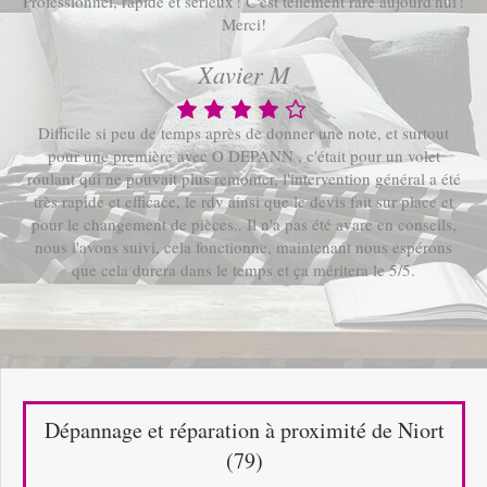
Professionnel, rapide et sérieux ! C'est tellement rare aujourd'hui !
Merci!
Xavier M
Difficile si peu de temps après de donner une note, et surtout
pour une première avec O DEPANN , c'était pour un volet
roulant qui ne pouvait plus remonter, l'intervention général a été
très rapide et efficace, le rdv ainsi que le devis fait sur place et
pour le changement de pièces.. Il n'a pas été avare en conseils,
nous l'avons suivi, cela fonctionne, maintenant nous espérons
que cela durera dans le temps et ça méritera le 5/5.
Dépannage et réparation à proximité de Niort
(79)