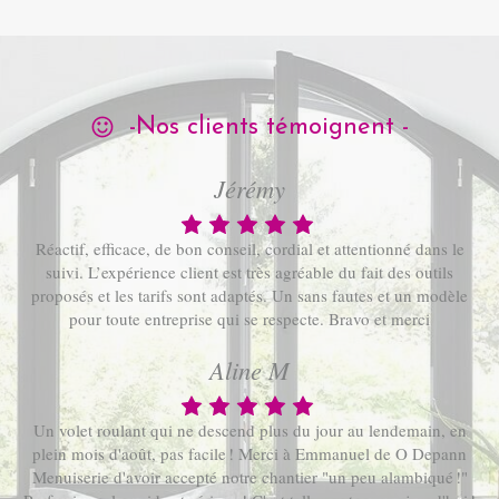
-Nos clients témoignent -
Jérémy
Réactif, efficace, de bon conseil, cordial et attentionné dans le
suivi. L’expérience client est très agréable du fait des outils
proposés et les tarifs sont adaptés. Un sans fautes et un modèle
pour toute entreprise qui se respecte. Bravo et merci
Aline M
Un volet roulant qui ne descend plus du jour au lendemain, en
plein mois d'août, pas facile ! Merci à Emmanuel de O Depann
Menuiserie d'avoir accepté notre chantier "un peu alambiqué !"